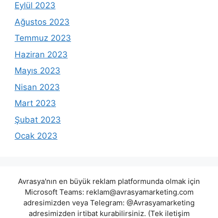
Eylül 2023
Ağustos 2023
Temmuz 2023
Haziran 2023
Mayıs 2023
Nisan 2023
Mart 2023
Şubat 2023
Ocak 2023
Avrasya'nın en büyük reklam platformunda olmak için
Microsoft Teams:
reklam@avrasyamarketing.com
adresimizden veya Telegram: @Avrasyamarketing
adresimizden irtibat kurabilirsiniz. (Tek iletişim