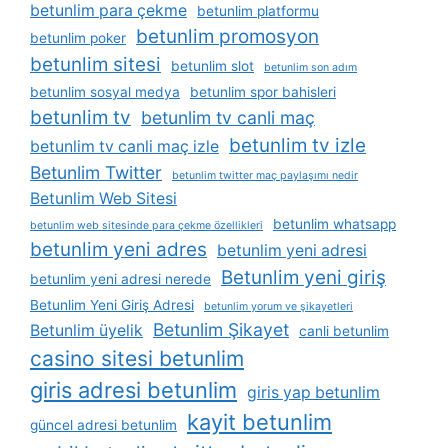
betunlim para çekme
betunlim platformu
betunlim promosyon
betunlim poker
betunlim sitesi
betunlim slot
betunlim son adım
betunlim sosyal medya
betunlim spor bahisleri
betunlim tv
betunlim tv canli maç
betunlim tv izle
betunlim tv canli maç izle
Betunlim Twitter
betunlim twitter maç paylaşımı nedir
Betunlim Web Sitesi
betunlim whatsapp
betunlim web sitesinde para çekme özellikleri
betunlim yeni adres
betunlim yeni adresi
Betunlim yeni giriş
betunlim yeni adresi nerede
Betunlim Yeni Giriş Adresi
betunlim yorum ve şikayetleri
Betunlim Şikayet
Betunlim üyelik
canli betunlim
casino sitesi betunlim
giris adresi betunlim
giris yap betunlim
kayit betunlim
güncel adresi betunlim