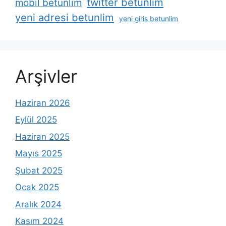
twitter betunlim
mobil betunlim
yeni adresi betunlim
yeni giris betunlim
Arşivler
Haziran 2026
Eylül 2025
Haziran 2025
Mayıs 2025
Şubat 2025
Ocak 2025
Aralık 2024
Kasım 2024