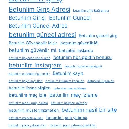
Betunlim Giriş Adresi
betunlim giriş bağlantısı
Betunlim Girişi
Betunlim Güncel
Betunlim Güncel Adres
betunlim güncel adresi
Betunlim güncel giriş
Betunlim Güvenebilir Misin
betunlim güvenilirliği
betunlim güvenlir mi
betunlim hakkında
betunlim hoş geldin bonusu
betunlim heyecan verici web
betunlim instagram
betunlim i̇zleme deneyimi
Betunlim kayıt
betunlim i̇şlemleri hızlı mıdır
betunlim kayıt koşulları
betunlim kullanım koşulları
betunlim kuponları
betunlim lisans bilgileri
betunlim maç erteleme
betunlim maç izleme
betunlim maç izle
betunlim mobil giriş adresi
betunlim müşteri desteği
betunlim nasil bir site
betunlim müşteri hizmetleri
betunlim para yatırma
betunlim oranları olumlu
betunlim para yatırma hızı
betunlim para yatırma özellikleri