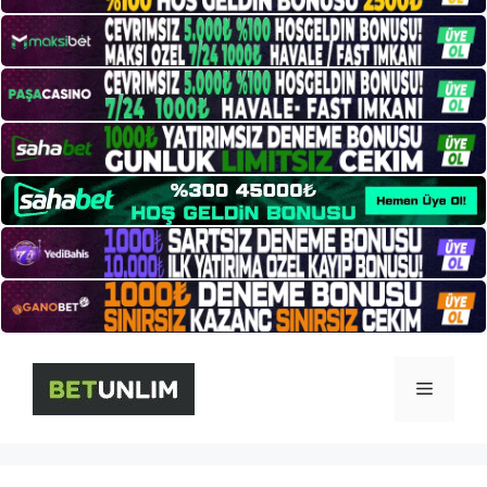
İçeriğe
atla
Menü