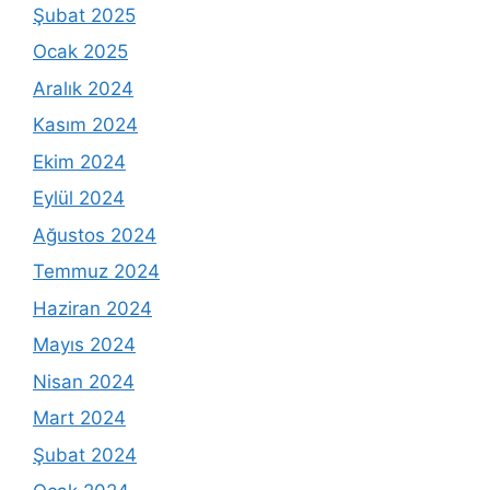
Şubat 2025
Ocak 2025
Aralık 2024
Kasım 2024
Ekim 2024
Eylül 2024
Ağustos 2024
Temmuz 2024
Haziran 2024
Mayıs 2024
Nisan 2024
Mart 2024
Şubat 2024