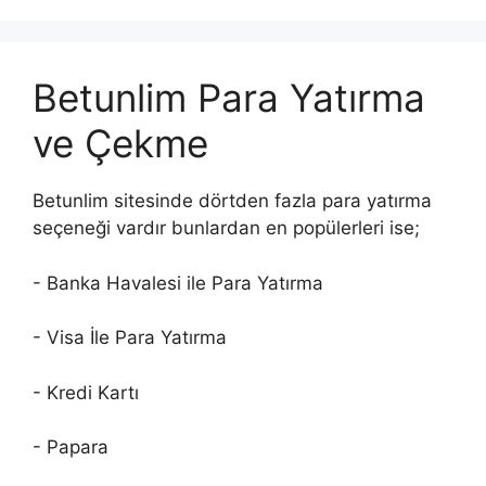
Betunlim Para Yatırma
ve Çekme
Betunlim sitesinde dörtden fazla para yatırma
seçeneği vardır bunlardan en popülerleri ise;
- Banka Havalesi ile Para Yatırma
- Visa İle Para Yatırma
- Kredi Kartı
- Papara