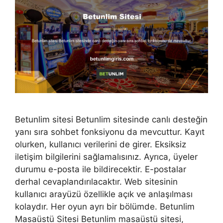
Betunlim sitesi Betunlim sitesinde canlı desteğin
yanı sıra sohbet fonksiyonu da mevcuttur. Kayıt
olurken, kullanıcı verilerini de girer. Eksiksiz
iletişim bilgilerini sağlamalısınız. Ayrıca, üyeler
durumu e-posta ile bildirecektir. E-postalar
derhal cevaplandırılacaktır. Web sitesinin
kullanıcı arayüzü özellikle açık ve anlaşılması
kolaydır. Her oyun ayrı bir bölümde. Betunlim
Masaüstü Sitesi Betunlim masaüstü sitesi,