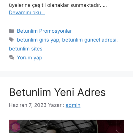
üyelerine çeşitli olanaklar sunmaktadır. …
Devamını oku…
Kategoriler
Betunlim Promosyonlar
Etiketler
betunlim giris yap
,
betunlim güncel adresi
,
betunlim sitesi
Yorum yap
Betunlim Yeni Adres
Haziran 7, 2023
Yazarı:
admin