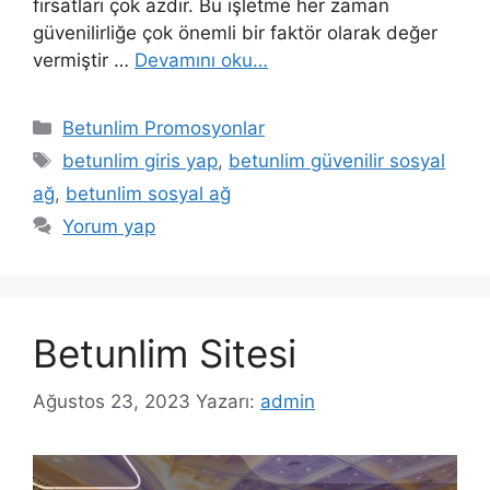
fırsatları çok azdır. Bu işletme her zaman
güvenilirliğe çok önemli bir faktör olarak değer
vermiştir …
Devamını oku…
Kategoriler
Betunlim Promosyonlar
Etiketler
betunlim giris yap
,
betunlim güvenilir sosyal
ağ
,
betunlim sosyal ağ
Yorum yap
Betunlim Sitesi
Ağustos 23, 2023
Yazarı:
admin