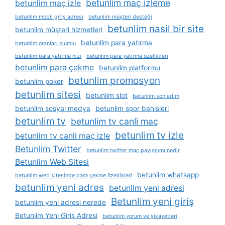
betunlim maç izleme
betunlim maç izle
betunlim mobil giriş adresi
betunlim müşteri desteği
betunlim nasil bir site
betunlim müşteri hizmetleri
betunlim para yatırma
betunlim oranları olumlu
betunlim para yatırma hızı
betunlim para yatırma özellikleri
betunlim para çekme
betunlim platformu
betunlim promosyon
betunlim poker
betunlim sitesi
betunlim slot
betunlim son adım
betunlim sosyal medya
betunlim spor bahisleri
betunlim tv
betunlim tv canli maç
betunlim tv izle
betunlim tv canli maç izle
Betunlim Twitter
betunlim twitter maç paylaşımı nedir
Betunlim Web Sitesi
betunlim whatsapp
betunlim web sitesinde para çekme özellikleri
betunlim yeni adres
betunlim yeni adresi
Betunlim yeni giriş
betunlim yeni adresi nerede
Betunlim Yeni Giriş Adresi
betunlim yorum ve şikayetleri