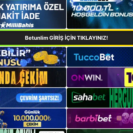
Betunlim GİRİŞ İÇİN TIKLAYINIZ!