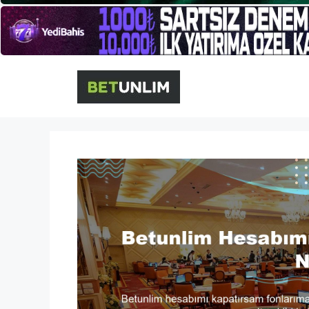
İçeriğe
atla