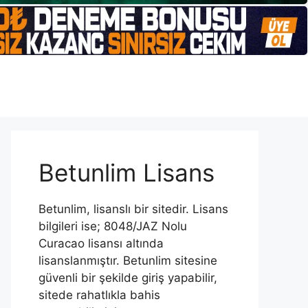
Betunlim Lisans
Betunlim, lisanslı bir sitedir. Lisans
bilgileri ise; 8048/JAZ Nolu
Curacao lisansı altında
lisanslanmıştır. Betunlim sitesine
güvenli bir şekilde giriş yapabilir,
sitede rahatlıkla bahis