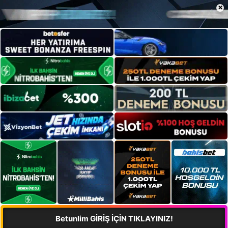
×
Betunlim GİRİŞ İÇİN TIKLAYINIZ!