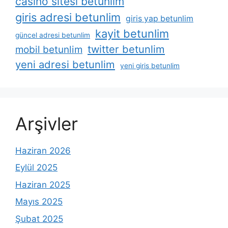
casino sitesi betunlim
giris adresi betunlim
giris yap betunlim
kayit betunlim
güncel adresi betunlim
twitter betunlim
mobil betunlim
yeni adresi betunlim
yeni giris betunlim
Arşivler
Haziran 2026
Eylül 2025
Haziran 2025
Mayıs 2025
Şubat 2025