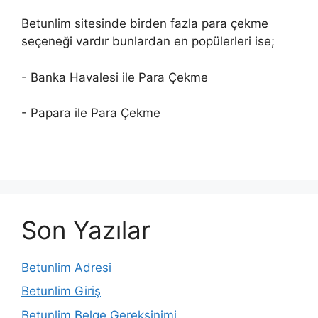
Betunlim sitesinde birden fazla para çekme
seçeneği vardır bunlardan en popülerleri ise;
- Banka Havalesi ile Para Çekme
- Papara ile Para Çekme
Son Yazılar
Betunlim Adresi
Betunlim Giriş
Betunlim Belge Gereksinimi