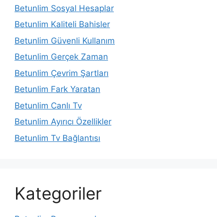
Betunlim Sosyal Hesaplar
Betunlim Kaliteli Bahisler
Betunlim Güvenli Kullanım
Betunlim Gerçek Zaman
Betunlim Çevrim Şartları
Betunlim Fark Yaratan
Betunlim Canlı Tv
Betunlim Ayırıcı Özellikler
Betunlim Tv Bağlantısı
Kategoriler