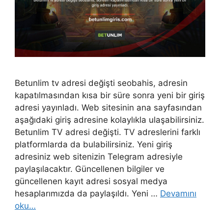
Betunlim tv adresi değişti seobahis, adresin
kapatılmasından kısa bir süre sonra yeni bir giriş
adresi yayınladı. Web sitesinin ana sayfasından
aşağıdaki giriş adresine kolaylıkla ulaşabilirsiniz.
Betunlim TV adresi değişti. TV adreslerini farklı
platformlarda da bulabilirsiniz. Yeni giriş
adresiniz web sitenizin Telegram adresiyle
paylaşılacaktır. Güncellenen bilgiler ve
güncellenen kayıt adresi sosyal medya
hesaplarımızda da paylaşıldı. Yeni …
Devamını
oku…