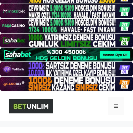
İçeriğe
atla
Menü