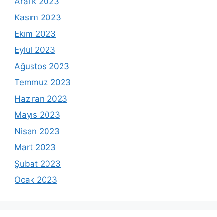
Aralık 2023
Kasım 2023
Ekim 2023
Eylül 2023
Ağustos 2023
Temmuz 2023
Haziran 2023
Mayıs 2023
Nisan 2023
Mart 2023
Şubat 2023
Ocak 2023