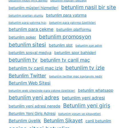
betunlim mobil giriş adresi
betunlim müşteri desteği
betunlim nasil bir site
betunlim müşteri hizmetleri
betunlim para yatırma
betunlim oranları olumlu
betunlim para yatırma hızı
betunlim para yatırma özellikleri
betunlim para çekme
betunlim platformu
betunlim promosyon
betunlim poker
betunlim sitesi
betunlim slot
betunlim son adım
betunlim sosyal medya
betunlim spor bahisleri
betunlim tv
betunlim tv canli maç
betunlim tv izle
betunlim tv canli maç izle
Betunlim Twitter
betunlim twitter maç paylaşımı nedir
Betunlim Web Sitesi
betunlim whatsapp
betunlim web sitesinde para çekme özellikleri
betunlim yeni adres
betunlim yeni adresi
Betunlim yeni giriş
betunlim yeni adresi nerede
Betunlim Yeni Giriş Adresi
betunlim yorum ve şikayetleri
Betunlim Şikayet
Betunlim üyelik
canli betunlim