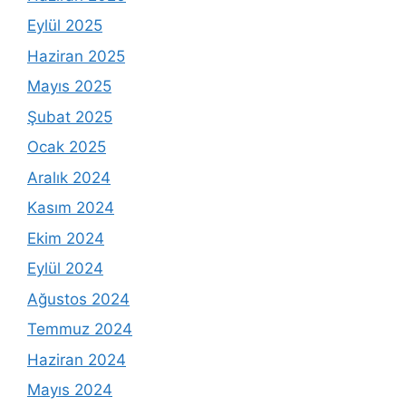
Eylül 2025
Haziran 2025
Mayıs 2025
Şubat 2025
Ocak 2025
Aralık 2024
Kasım 2024
Ekim 2024
Eylül 2024
Ağustos 2024
Temmuz 2024
Haziran 2024
Mayıs 2024