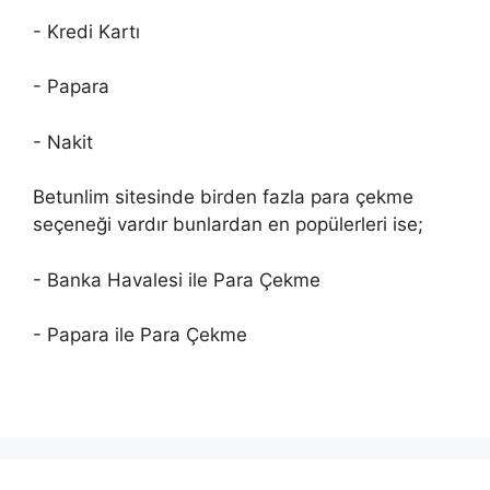
- Kredi Kartı
- Papara
- Nakit
Betunlim sitesinde birden fazla para çekme
seçeneği vardır bunlardan en popülerleri ise;
- Banka Havalesi ile Para Çekme
- Papara ile Para Çekme