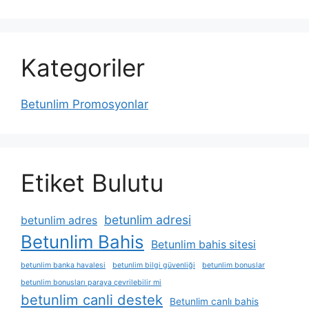
Kategoriler
Betunlim Promosyonlar
Etiket Bulutu
betunlim adresi
betunlim adres
Betunlim Bahis
Betunlim bahis sitesi
betunlim banka havalesi
betunlim bilgi güvenliği
betunlim bonuslar
betunlim bonusları paraya çevrilebilir mi
betunlim canli destek
Betunlim canlı bahis