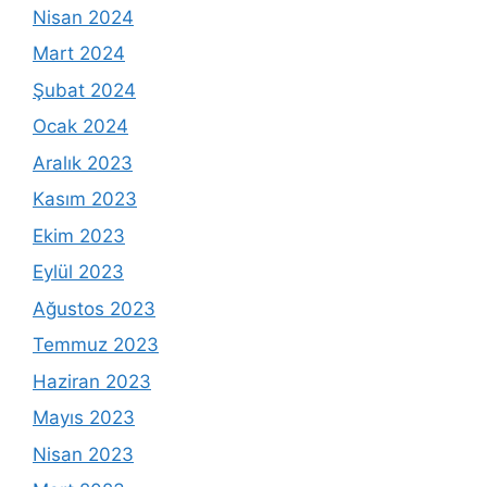
Nisan 2024
Mart 2024
Şubat 2024
Ocak 2024
Aralık 2023
Kasım 2023
Ekim 2023
Eylül 2023
Ağustos 2023
Temmuz 2023
Haziran 2023
Mayıs 2023
Nisan 2023