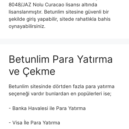
8048/JAZ Nolu Curacao lisansı altında
lisanslanmıştır. Betunlim sitesine güvenli bir
şekilde giriş yapabilir, sitede rahatlıkla bahis
oynayabilirsiniz.
Betunlim Para Yatırma
ve Çekme
Betunlim sitesinde dörtden fazla para yatırma
seçeneği vardır bunlardan en popülerleri ise;
- Banka Havalesi ile Para Yatırma
- Visa İle Para Yatırma