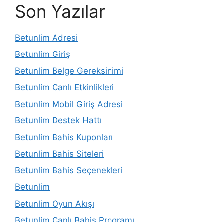
Son Yazılar
Betunlim Adresi
Betunlim Giriş
Betunlim Belge Gereksinimi
Betunlim Canlı Etkinlikleri
Betunlim Mobil Giriş Adresi
Betunlim Destek Hattı
Betunlim Bahis Kuponları
Betunlim Bahis Siteleri
Betunlim Bahis Seçenekleri
Betunlim
Betunlim Oyun Akışı
Betunlim Canlı Bahis Programı