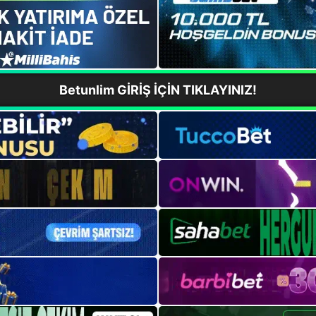
Betunlim GİRİŞ İÇİN TIKLAYINIZ!