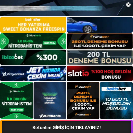
×
Betunlim GİRİŞ İÇİN TIKLAYINIZ!