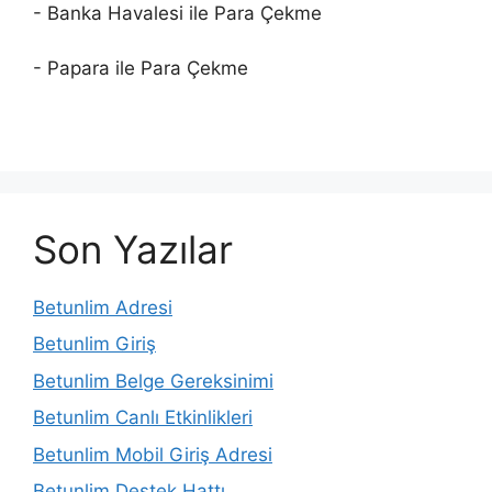
- Banka Havalesi ile Para Çekme
- Papara ile Para Çekme
Son Yazılar
Betunlim Adresi
Betunlim Giriş
Betunlim Belge Gereksinimi
Betunlim Canlı Etkinlikleri
Betunlim Mobil Giriş Adresi
Betunlim Destek Hattı