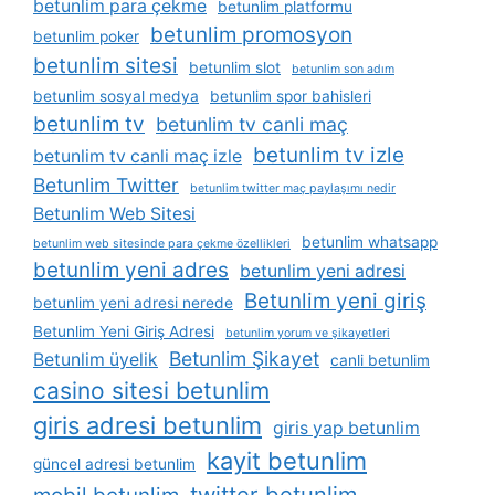
betunlim para çekme
betunlim platformu
betunlim promosyon
betunlim poker
betunlim sitesi
betunlim slot
betunlim son adım
betunlim sosyal medya
betunlim spor bahisleri
betunlim tv
betunlim tv canli maç
betunlim tv izle
betunlim tv canli maç izle
Betunlim Twitter
betunlim twitter maç paylaşımı nedir
Betunlim Web Sitesi
betunlim whatsapp
betunlim web sitesinde para çekme özellikleri
betunlim yeni adres
betunlim yeni adresi
Betunlim yeni giriş
betunlim yeni adresi nerede
Betunlim Yeni Giriş Adresi
betunlim yorum ve şikayetleri
Betunlim Şikayet
Betunlim üyelik
canli betunlim
casino sitesi betunlim
giris adresi betunlim
giris yap betunlim
kayit betunlim
güncel adresi betunlim
twitter betunlim