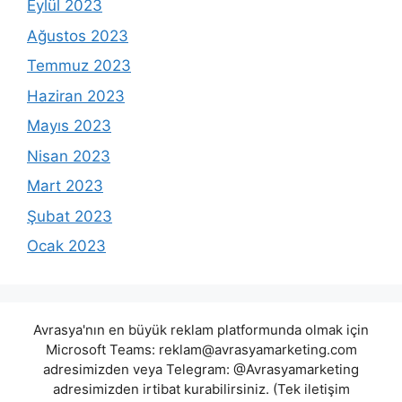
Eylül 2023
Ağustos 2023
Temmuz 2023
Haziran 2023
Mayıs 2023
Nisan 2023
Mart 2023
Şubat 2023
Ocak 2023
Avrasya'nın en büyük reklam platformunda olmak için
Microsoft Teams:
reklam@avrasyamarketing.com
adresimizden veya Telegram: @Avrasyamarketing
adresimizden irtibat kurabilirsiniz. (Tek iletişim