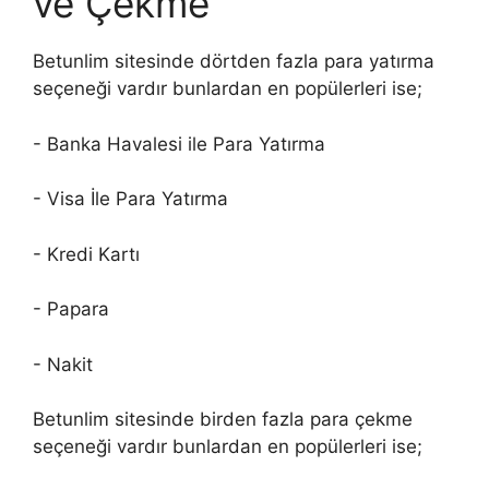
ve Çekme
Betunlim sitesinde dörtden fazla para yatırma
seçeneği vardır bunlardan en popülerleri ise;
- Banka Havalesi ile Para Yatırma
- Visa İle Para Yatırma
- Kredi Kartı
- Papara
- Nakit
Betunlim sitesinde birden fazla para çekme
seçeneği vardır bunlardan en popülerleri ise;