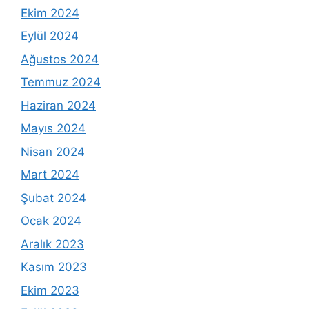
Ekim 2024
Eylül 2024
Ağustos 2024
Temmuz 2024
Haziran 2024
Mayıs 2024
Nisan 2024
Mart 2024
Şubat 2024
Ocak 2024
Aralık 2023
Kasım 2023
Ekim 2023