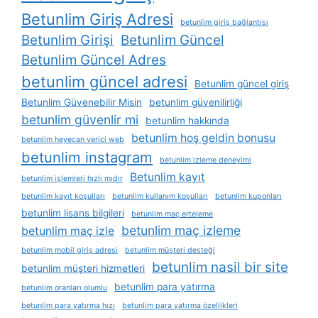
Betunlim Giriş Adresi
betunlim giriş bağlantısı
Betunlim Girişi
Betunlim Güncel
Betunlim Güncel Adres
betunlim güncel adresi
Betunlim güncel giriş
Betunlim Güvenebilir Misin
betunlim güvenilirliği
betunlim güvenlir mi
betunlim hakkında
betunlim hoş geldin bonusu
betunlim heyecan verici web
betunlim instagram
betunlim i̇zleme deneyimi
Betunlim kayıt
betunlim i̇şlemleri hızlı mıdır
betunlim kayıt koşulları
betunlim kullanım koşulları
betunlim kuponları
betunlim lisans bilgileri
betunlim maç erteleme
betunlim maç izleme
betunlim maç izle
betunlim mobil giriş adresi
betunlim müşteri desteği
betunlim nasil bir site
betunlim müşteri hizmetleri
betunlim para yatırma
betunlim oranları olumlu
betunlim para yatırma hızı
betunlim para yatırma özellikleri