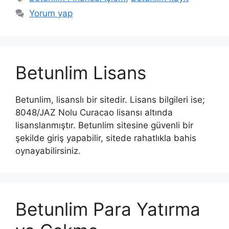
Yorum yap
Betunlim Lisans
Betunlim, lisanslı bir sitedir. Lisans bilgileri ise;
8048/JAZ Nolu Curacao lisansı altında
lisanslanmıştır. Betunlim sitesine güvenli bir
şekilde giriş yapabilir, sitede rahatlıkla bahis
oynayabilirsiniz.
Betunlim Para Yatırma