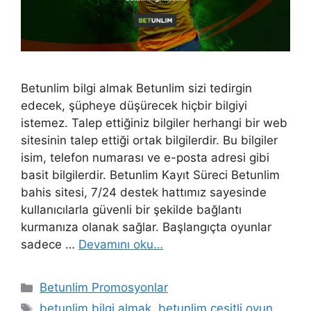
Betunlim bilgi almak Betunlim sizi tedirgin
edecek, şüpheye düşürecek hiçbir bilgiyi
istemez. Talep ettiğiniz bilgiler herhangi bir web
sitesinin talep ettiği ortak bilgilerdir. Bu bilgiler
isim, telefon numarası ve e-posta adresi gibi
basit bilgilerdir. Betunlim Kayıt Süreci Betunlim
bahis sitesi, 7/24 destek hattımız sayesinde
kullanıcılarla güvenli bir şekilde bağlantı
kurmanıza olanak sağlar. Başlangıçta oyunlar
sadece …
Devamını oku…
Kategoriler
Betunlim Promosyonlar
Etiketler
betunlim bilgi almak
,
betunlim çeşitli oyun