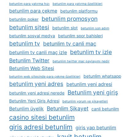
betunlim para yatırma hızı
betunlim para yatırma özellikleri
betunlim para çekme
betunlim platformu
betunlim promosyon
betunlim poker
betunlim sitesi
betunlim slot
betunlim son adım
betunlim sosyal medya
betunlim spor bahisleri
betunlim tv
betunlim tv canli maç
betunlim tv izle
betunlim tv canli maç izle
Betunlim Twitter
betunlim twitter maç paylaşımı nedir
Betunlim Web Sitesi
betunlim whatsapp
betunlim web sitesinde para çekme özellikleri
betunlim yeni adres
betunlim yeni adresi
Betunlim yeni giriş
betunlim yeni adresi nerede
Betunlim Yeni Giriş Adresi
betunlim yorum ve şikayetleri
Betunlim Şikayet
Betunlim üyelik
canli betunlim
casino sitesi betunlim
giris adresi betunlim
giris yap betunlim
kayit betunlim