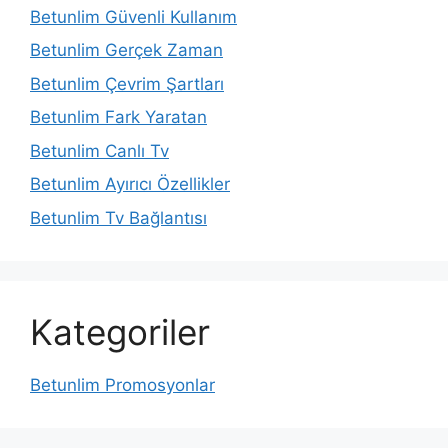
Betunlim Güvenli Kullanım
Betunlim Gerçek Zaman
Betunlim Çevrim Şartları
Betunlim Fark Yaratan
Betunlim Canlı Tv
Betunlim Ayırıcı Özellikler
Betunlim Tv Bağlantısı
Kategoriler
Betunlim Promosyonlar