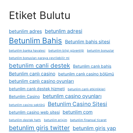
Etiket Bulutu
betunlim adresi
betunlim adres
Betunlim Bahis
Betunlim bahis sitesi
betunlim banka havalesi
betunlim bilgi güvenliği
betunlim bonuslar
betunlim bonusları paraya çevrilebilir mi
betunlim canli destek
Betunlim canlı bahis
Betunlim canlı casino
betunlim canlı casino bölümü
betunlim canlı casino oyunları
betunlim canlı destek hizmeti
betunlim canlı etkinlikleri
betunlim casino oyunları
Betunlim Casino
Betunlim Casino Sitesi
betunlim casino sektörü
betunlim com
betunlim casino web sitesi
betunlim destek hattı
betunlim erişim
betunlim finansal ticaret
betunlim giris twitter
betunlim giris yap