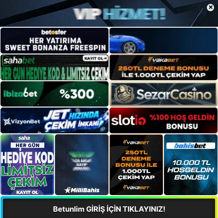
×
Betunlim GİRİŞ İÇİN TIKLAYINIZ!