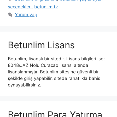
seçenekleri
,
betunlim tv
Yorum yap
Betunlim Lisans
Betunlim, lisanslı bir sitedir. Lisans bilgileri ise;
8048/JAZ Nolu Curacao lisansı altında
lisanslanmıştır. Betunlim sitesine güvenli bir
şekilde giriş yapabilir, sitede rahatlıkla bahis
oynayabilirsiniz.
Betunlim Para Yatırma