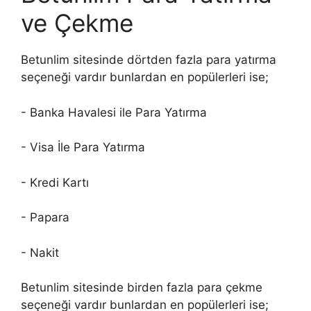
ve Çekme
Betunlim sitesinde dörtden fazla para yatırma
seçeneği vardır bunlardan en popülerleri ise;
- Banka Havalesi ile Para Yatırma
- Visa İle Para Yatırma
- Kredi Kartı
- Papara
- Nakit
Betunlim sitesinde birden fazla para çekme
seçeneği vardır bunlardan en popülerleri ise;