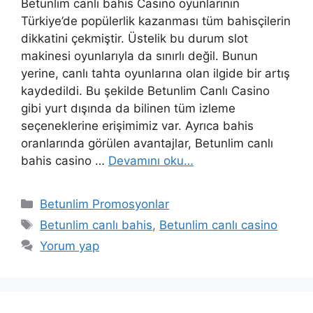
Betunlim canlı bahis Casino oyunlarının
Türkiye’de popülerlik kazanması tüm bahisçilerin
dikkatini çekmiştir. Üstelik bu durum slot
makinesi oyunlarıyla da sınırlı değil. Bunun
yerine, canlı tahta oyunlarına olan ilgide bir artış
kaydedildi. Bu şekilde Betunlim Canlı Casino
gibi yurt dışında da bilinen tüm izleme
seçeneklerine erişimimiz var. Ayrıca bahis
oranlarında görülen avantajlar, Betunlim canlı
bahis casino …
Devamını oku…
Kategoriler
Betunlim Promosyonlar
Etiketler
Betunlim canlı bahis
,
Betunlim canlı casino
Yorum yap