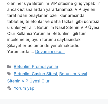
olan her üye Betunlim VIP sitesine giriş yapabilir
ancak istisnalardan yararlanamaz. VIP üyeleri
tarafından onaylanan özellikler arasında
tabletler, telefonlar ve daha fazlası gibi ücretsiz
ürünler yer alır. Betunlim Nasıl Sitenin VIP Üyesi
Olur Kullanıcı Yorumları Betunlim ilgili tüm
incelemeler, oyun forumu sayfasındaki
Şikayetler bölümünde yer almaktadır.
Yorumlarda …
Devamını oku…
Kategoriler
Betunlim Promosyonlar
Etiketler
Betunlim Casino Sitesi
,
Betunlim Nasıl
Sitenin VIP Üyesi Olur
Yorum yap