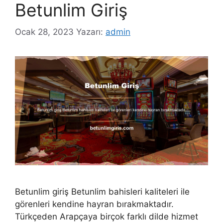
Betunlim Giriş
Ocak 28, 2023
Yazarı:
admin
Betunlim giriş Betunlim bahisleri kaliteleri ile
görenleri kendine hayran bırakmaktadır.
Türkçeden Arapçaya birçok farklı dilde hizmet