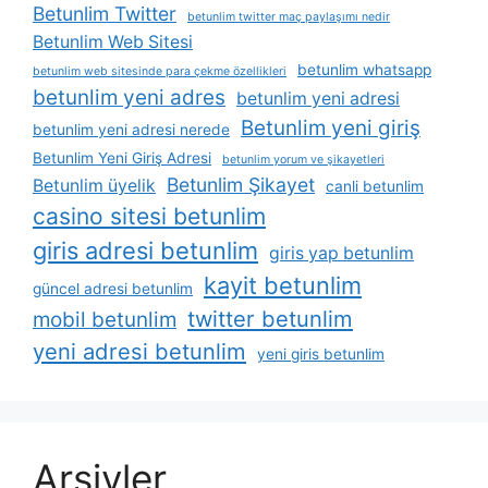
Betunlim Twitter
betunlim twitter maç paylaşımı nedir
Betunlim Web Sitesi
betunlim whatsapp
betunlim web sitesinde para çekme özellikleri
betunlim yeni adres
betunlim yeni adresi
Betunlim yeni giriş
betunlim yeni adresi nerede
Betunlim Yeni Giriş Adresi
betunlim yorum ve şikayetleri
Betunlim Şikayet
Betunlim üyelik
canli betunlim
casino sitesi betunlim
giris adresi betunlim
giris yap betunlim
kayit betunlim
güncel adresi betunlim
twitter betunlim
mobil betunlim
yeni adresi betunlim
yeni giris betunlim
Arşivler