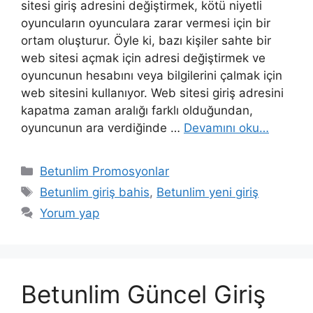
sitesi giriş adresini değiştirmek, kötü niyetli
oyuncuların oyunculara zarar vermesi için bir
ortam oluşturur. Öyle ki, bazı kişiler sahte bir
web sitesi açmak için adresi değiştirmek ve
oyuncunun hesabını veya bilgilerini çalmak için
web sitesini kullanıyor. Web sitesi giriş adresini
kapatma zaman aralığı farklı olduğundan,
oyuncunun ara verdiğinde …
Devamını oku…
Kategoriler
Betunlim Promosyonlar
Etiketler
Betunlim giriş bahis
,
Betunlim yeni giriş
Yorum yap
Betunlim Güncel Giriş