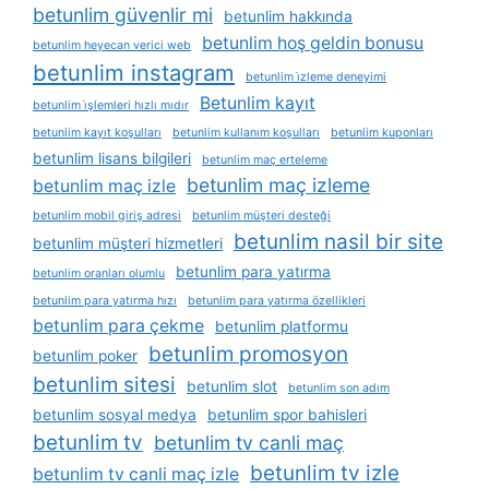
betunlim güvenlir mi
betunlim hakkında
betunlim hoş geldin bonusu
betunlim heyecan verici web
betunlim instagram
betunlim i̇zleme deneyimi
Betunlim kayıt
betunlim i̇şlemleri hızlı mıdır
betunlim kayıt koşulları
betunlim kullanım koşulları
betunlim kuponları
betunlim lisans bilgileri
betunlim maç erteleme
betunlim maç izleme
betunlim maç izle
betunlim mobil giriş adresi
betunlim müşteri desteği
betunlim nasil bir site
betunlim müşteri hizmetleri
betunlim para yatırma
betunlim oranları olumlu
betunlim para yatırma hızı
betunlim para yatırma özellikleri
betunlim para çekme
betunlim platformu
betunlim promosyon
betunlim poker
betunlim sitesi
betunlim slot
betunlim son adım
betunlim sosyal medya
betunlim spor bahisleri
betunlim tv
betunlim tv canli maç
betunlim tv izle
betunlim tv canli maç izle