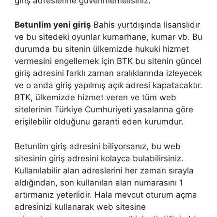
giriş adreslerine güvenmemelisiniz.
Betunlim yeni giriş
Bahis yurtdışında lisanslıdır
ve bu sitedeki oyunlar kumarhane, kumar vb. Bu
durumda bu sitenin ülkemizde hukuki hizmet
vermesini engellemek için BTK bu sitenin güncel
giriş adresini farklı zaman aralıklarında izleyecek
ve o anda giriş yapılmış açık adresi kapatacaktır.
BTK, ülkemizde hizmet veren ve tüm web
sitelerinin Türkiye Cumhuriyeti yasalarına göre
erişilebilir olduğunu garanti eden kurumdur.
Betunlim giriş adresini biliyorsanız, bu web
sitesinin giriş adresini kolayca bulabilirsiniz.
Kullanılabilir alan adreslerini her zaman sırayla
aldığından, son kullanılan alan numarasını 1
artırmanız yeterlidir. Hala mevcut oturum açma
adresinizi kullanarak web sitesine