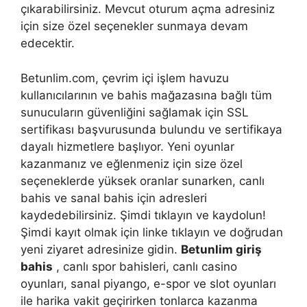
çıkarabilirsiniz. Mevcut oturum açma adresiniz
için size özel seçenekler sunmaya devam
edecektir.
Betunlim.com, çevrim içi işlem havuzu
kullanıcılarının ve bahis mağazasına bağlı tüm
sunucuların güvenliğini sağlamak için SSL
sertifikası başvurusunda bulundu ve sertifikaya
dayalı hizmetlere başlıyor. Yeni oyunlar
kazanmanız ve eğlenmeniz için size özel
seçeneklerde yüksek oranlar sunarken, canlı
bahis ve sanal bahis için adresleri
kaydedebilirsiniz. Şimdi tıklayın ve kaydolun!
Şimdi kayıt olmak için linke tıklayın ve doğrudan
yeni ziyaret adresinize gidin.
Betunlim giriş
bahis
, canlı spor bahisleri, canlı casino
oyunları, sanal piyango, e-spor ve slot oyunları
ile harika vakit geçirirken tonlarca kazanma