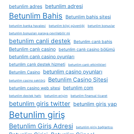
betunlim adresi
betunlim adres
Betunlim Bahis
Betunlim bahis sitesi
betunlim banka havalesi
betunlim bilgi güvenliği
betunlim bonuslar
betunlim bonusları paraya çevrilebilir mi
betunlim canli destek
Betunlim canlı bahis
Betunlim canlı casino
betunlim canlı casino bölümü
betunlim canlı casino oyunları
betunlim canlı destek hizmeti
betunlim canlı etkinlikleri
betunlim casino oyunları
Betunlim Casino
Betunlim Casino Sitesi
betunlim casino sektörü
betunlim com
betunlim casino web sitesi
betunlim destek hattı
betunlim erişim
betunlim finansal ticaret
betunlim giris twitter
betunlim giris yap
Betunlim giriş
Betunlim Giriş Adresi
betunlim giriş bağlantısı