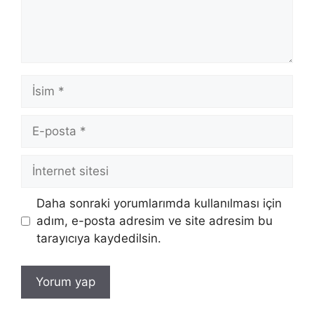
İsim
E-
posta
İnternet
sitesi
Daha sonraki yorumlarımda kullanılması için
adım, e-posta adresim ve site adresim bu
tarayıcıya kaydedilsin.