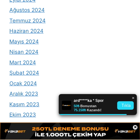
Ağustos 2024
Temmuz 2024
Haziran 2024
Mayıs 2024
Nisan 2024
Mart 2024
Şubat 2024
Ocak 2024
Aralık 2023
Kasım 2023
Ekim 2023
Eylül 2023
×
Ağustos 2023