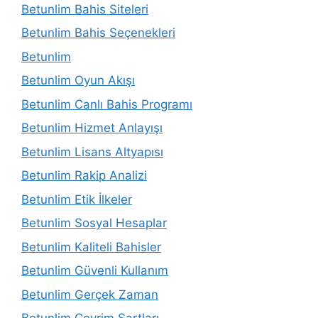
Betunlim Bahis Siteleri
Betunlim Bahis Seçenekleri
Betunlim
Betunlim Oyun Akışı
Betunlim Canlı Bahis Programı
Betunlim Hizmet Anlayışı
Betunlim Lisans Altyapısı
Betunlim Rakip Analizi
Betunlim Etik İlkeler
Betunlim Sosyal Hesaplar
Betunlim Kaliteli Bahisler
Betunlim Güvenli Kullanım
Betunlim Gerçek Zaman