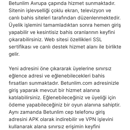
Betunlim Avrupa çapında hizmet sunmaktadır.
Sitenin işlevselliği çoklu ekran, televizyon ve
canlı bahis siteleri tarafından düzenlenmektedir.
Üyelik işlemini tamamladıktan sonra hemen giriş
yapabilir ve kesintisiz bahis oranlarının keyfini
çıkarabilirsiniz. Web sitesi özellikleri SSL
sertifikası ve canlı destek hizmet alanı ile birlikte
gelir.
Yeni adresini öne çıkararak üyelerine sınırsız
eğlence adresi ve eğlenebilecekleri bahis
fırsatları sunmaktadır. Betunlim.com adresinizle
giriş yaparak mevcut bir hizmet alanına
katılabilirsiniz. Eğlenebileceğiniz ve üyeliği için
ödeme yapabileceğiniz bir oyun alanına sahiptir.
Aynı zamanda Betunlim cep telefonu giriş
adresini APK olarak indirebilir ve VPN işlevini
kullanarak alana sınırsız erişimin keyfini