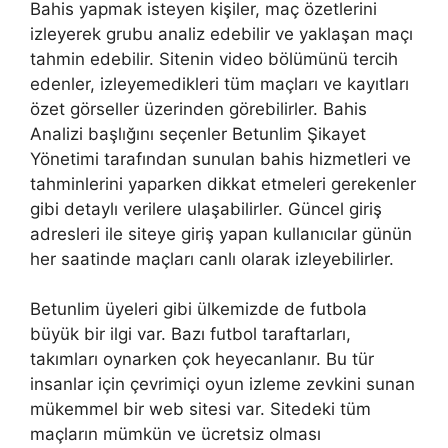
Bahis yapmak isteyen kişiler, maç özetlerini
izleyerek grubu analiz edebilir ve yaklaşan maçı
tahmin edebilir. Sitenin video bölümünü tercih
edenler, izleyemedikleri tüm maçları ve kayıtları
özet görseller üzerinden görebilirler. Bahis
Analizi başlığını seçenler Betunlim Şikayet
Yönetimi tarafından sunulan bahis hizmetleri ve
tahminlerini yaparken dikkat etmeleri gerekenler
gibi detaylı verilere ulaşabilirler. Güncel giriş
adresleri ile siteye giriş yapan kullanıcılar günün
her saatinde maçları canlı olarak izleyebilirler.
Betunlim üyeleri gibi ülkemizde de futbola
büyük bir ilgi var. Bazı futbol taraftarları,
takımları oynarken çok heyecanlanır. Bu tür
insanlar için çevrimiçi oyun izleme zevkini sunan
mükemmel bir web sitesi var. Sitedeki tüm
maçların mümkün ve ücretsiz olması