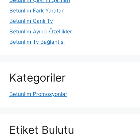
Betunlim Çevrim Şartları
Betunlim Fark Yaratan
Betunlim Canlı Tv
Betunlim Ayırıcı Özellikler
Betunlim Tv Bağlantısı
Kategoriler
Betunlim Promosyonlar
Etiket Bulutu