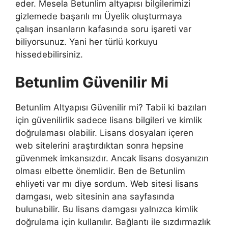
eder. Mesela Betunlim altyapısı bilgilerimizi
gizlemede başarılı mı Üyelik oluşturmaya
çalışan insanların kafasında soru işareti var
biliyorsunuz. Yani her türlü korkuyu
hissedebilirsiniz.
Betunlim Güvenilir Mi
Betunlim Altyapısı Güvenilir mi? Tabii ki bazıları
için güvenilirlik sadece lisans bilgileri ve kimlik
doğrulaması olabilir. Lisans dosyaları içeren
web sitelerini araştırdıktan sonra hepsine
güvenmek imkansızdır. Ancak lisans dosyanızın
olması elbette önemlidir. Ben de Betunlim
ehliyeti var mı diye sordum. Web sitesi lisans
damgası, web sitesinin ana sayfasında
bulunabilir. Bu lisans damgası yalnızca kimlik
doğrulama için kullanılır. Bağlantı ile sızdırmazlık