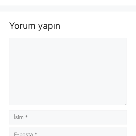
Yorum yapın
Yorum
İsim
E-