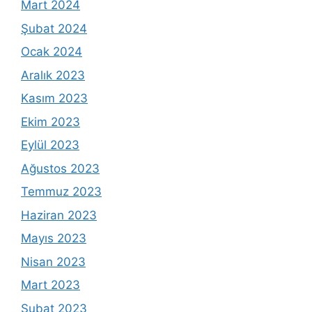
Mart 2024
Şubat 2024
Ocak 2024
Aralık 2023
Kasım 2023
Ekim 2023
Eylül 2023
Ağustos 2023
Temmuz 2023
Haziran 2023
Mayıs 2023
Nisan 2023
Mart 2023
Şubat 2023