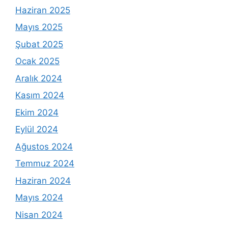
Haziran 2025
Mayıs 2025
Şubat 2025
Ocak 2025
Aralık 2024
Kasım 2024
Ekim 2024
Eylül 2024
Ağustos 2024
Temmuz 2024
Haziran 2024
Mayıs 2024
Nisan 2024