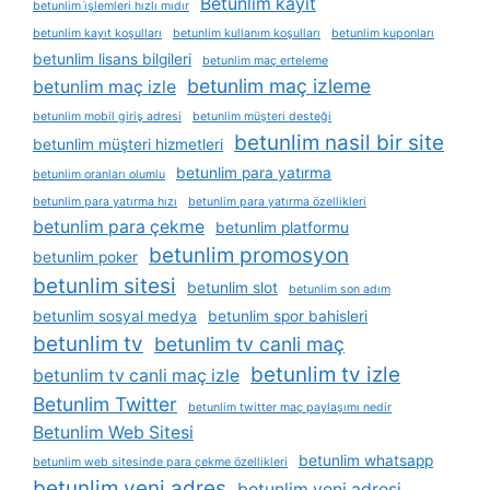
Betunlim kayıt
betunlim i̇şlemleri hızlı mıdır
betunlim kayıt koşulları
betunlim kullanım koşulları
betunlim kuponları
betunlim lisans bilgileri
betunlim maç erteleme
betunlim maç izleme
betunlim maç izle
betunlim mobil giriş adresi
betunlim müşteri desteği
betunlim nasil bir site
betunlim müşteri hizmetleri
betunlim para yatırma
betunlim oranları olumlu
betunlim para yatırma hızı
betunlim para yatırma özellikleri
betunlim para çekme
betunlim platformu
betunlim promosyon
betunlim poker
betunlim sitesi
betunlim slot
betunlim son adım
betunlim sosyal medya
betunlim spor bahisleri
betunlim tv
betunlim tv canli maç
betunlim tv izle
betunlim tv canli maç izle
Betunlim Twitter
betunlim twitter maç paylaşımı nedir
Betunlim Web Sitesi
betunlim whatsapp
betunlim web sitesinde para çekme özellikleri
betunlim yeni adres
betunlim yeni adresi