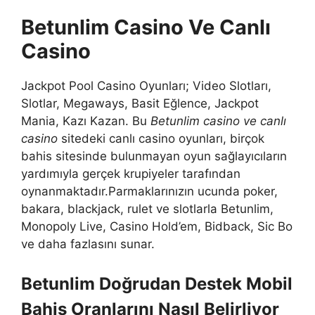
Betunlim Casino Ve Canlı
Casino
Jackpot Pool Casino Oyunları; Video Slotları,
Slotlar, Megaways, Basit Eğlence, Jackpot
Mania, Kazı Kazan. Bu
Betunlim casino ve canlı
casino
sitedeki canlı casino oyunları, birçok
bahis sitesinde bulunmayan oyun sağlayıcıların
yardımıyla gerçek krupiyeler tarafından
oynanmaktadır.Parmaklarınızın ucunda poker,
bakara, blackjack, rulet ve slotlarla Betunlim,
Monopoly Live, Casino Hold’em, Bidback, Sic Bo
ve daha fazlasını sunar.
Betunlim Doğrudan Destek Mobil
Bahis Oranlarını Nasıl Belirliyor