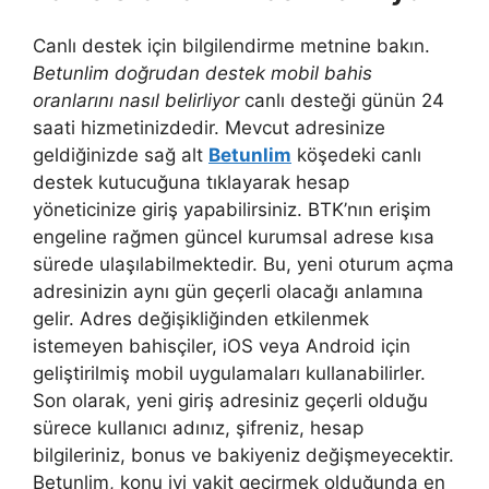
Canlı destek için bilgilendirme metnine bakın.
Betunlim doğrudan destek mobil bahis
oranlarını nasıl belirliyor
canlı desteği günün 24
saati hizmetinizdedir. Mevcut adresinize
geldiğinizde sağ alt
Betunlim
köşedeki canlı
destek kutucuğuna tıklayarak hesap
yöneticinize giriş yapabilirsiniz. BTK’nın erişim
engeline rağmen güncel kurumsal adrese kısa
sürede ulaşılabilmektedir. Bu, yeni oturum açma
adresinizin aynı gün geçerli olacağı anlamına
gelir. Adres değişikliğinden etkilenmek
istemeyen bahisçiler, iOS veya Android için
geliştirilmiş mobil uygulamaları kullanabilirler.
Son olarak, yeni giriş adresiniz geçerli olduğu
sürece kullanıcı adınız, şifreniz, hesap
bilgileriniz, bonus ve bakiyeniz değişmeyecektir.
Betunlim, konu iyi vakit geçirmek olduğunda en