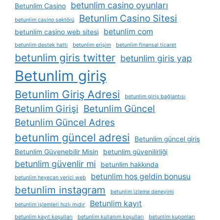
betunlim casino oyunları
Betunlim Casino
Betunlim Casino Sitesi
betunlim casino sektörü
betunlim com
betunlim casino web sitesi
betunlim destek hattı
betunlim erişim
betunlim finansal ticaret
betunlim giris twitter
betunlim giris yap
Betunlim giriş
Betunlim Giriş Adresi
betunlim giriş bağlantısı
Betunlim Girişi
Betunlim Güncel
Betunlim Güncel Adres
betunlim güncel adresi
Betunlim güncel giriş
Betunlim Güvenebilir Misin
betunlim güvenilirliği
betunlim güvenlir mi
betunlim hakkında
betunlim hoş geldin bonusu
betunlim heyecan verici web
betunlim instagram
betunlim i̇zleme deneyimi
Betunlim kayıt
betunlim i̇şlemleri hızlı mıdır
betunlim kayıt koşulları
betunlim kullanım koşulları
betunlim kuponları