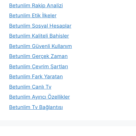
Betunlim Rakip Analizi
Betunlim Etik İlkeler
Betunlim Sosyal Hesaplar
Betunlim Kaliteli Bahisler
Betunlim Güvenli Kullanım
Betunlim Gerçek Zaman
Betunlim Çevrim Şartları
Betunlim Fark Yaratan
Betunlim Canlı Tv
Betunlim Ayırıcı Özellikler
Betunlim Tv Bağlantısı