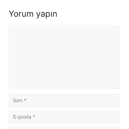
Yorum yapın
Yorum
İsim
E-
posta