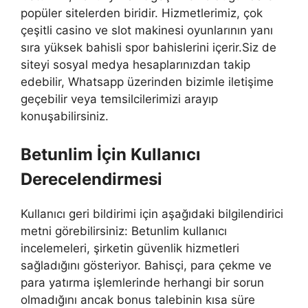
popüler sitelerden biridir. Hizmetlerimiz, çok
çeşitli casino ve slot makinesi oyunlarının yanı
sıra yüksek bahisli spor bahislerini içerir.Siz de
siteyi sosyal medya hesaplarınızdan takip
edebilir, Whatsapp üzerinden bizimle iletişime
geçebilir veya temsilcilerimizi arayıp
konuşabilirsiniz.
Betunlim İçin Kullanıcı
Derecelendirmesi
Kullanıcı geri bildirimi için aşağıdaki bilgilendirici
metni görebilirsiniz: Betunlim kullanıcı
incelemeleri, şirketin güvenlik hizmetleri
sağladığını gösteriyor. Bahisçi, para çekme ve
para yatırma işlemlerinde herhangi bir sorun
olmadığını ancak bonus talebinin kısa süre