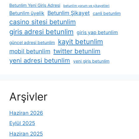
Betunlim Yeni Giriş Adresi
betunlim yorum ve şikayetleri
Betunlim Şikayet
Betunlim üyelik
canli betunlim
casino sitesi betunlim
giris adresi betunlim
giris yap betunlim
kayit betunlim
güncel adresi betunlim
twitter betunlim
mobil betunlim
yeni adresi betunlim
yeni giris betunlim
Arşivler
Haziran 2026
Eylül 2025
Haziran 2025