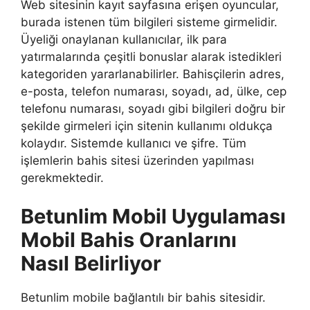
Web sitesinin kayıt sayfasına erişen oyuncular,
burada istenen tüm bilgileri sisteme girmelidir.
Üyeliği onaylanan kullanıcılar, ilk para
yatırmalarında çeşitli bonuslar alarak istedikleri
kategoriden yararlanabilirler. Bahisçilerin adres,
e-posta, telefon numarası, soyadı, ad, ülke, cep
telefonu numarası, soyadı gibi bilgileri doğru bir
şekilde girmeleri için sitenin kullanımı oldukça
kolaydır. Sistemde kullanıcı ve şifre. Tüm
işlemlerin bahis sitesi üzerinden yapılması
gerekmektedir.
Betunlim Mobil Uygulaması
Mobil Bahis Oranlarını
Nasıl Belirliyor
Betunlim mobile bağlantılı bir bahis sitesidir.