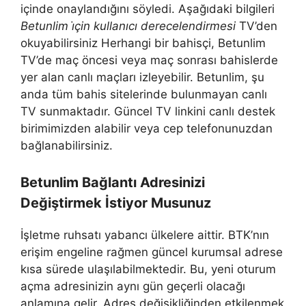
içinde onaylandığını söyledi. Aşağıdaki bilgileri
Betunlim i̇çin kullanıcı derecelendirmesi
TV’den
okuyabilirsiniz Herhangi bir bahisçi, Betunlim
TV’de maç öncesi veya maç sonrası bahislerde
yer alan canlı maçları izleyebilir. Betunlim, şu
anda tüm bahis sitelerinde bulunmayan canlı
TV sunmaktadır. Güncel TV linkini canlı destek
birimimizden alabilir veya cep telefonunuzdan
bağlanabilirsiniz.
Betunlim Bağlantı Adresinizi
Değiştirmek İstiyor Musunuz
İşletme ruhsatı yabancı ülkelere aittir. BTK’nın
erişim engeline rağmen güncel kurumsal adrese
kısa sürede ulaşılabilmektedir. Bu, yeni oturum
açma adresinizin aynı gün geçerli olacağı
anlamına gelir. Adres değişikliğinden etkilenmek