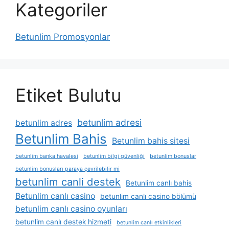
Kategoriler
Betunlim Promosyonlar
Etiket Bulutu
betunlim adresi
betunlim adres
Betunlim Bahis
Betunlim bahis sitesi
betunlim banka havalesi
betunlim bilgi güvenliği
betunlim bonuslar
betunlim bonusları paraya çevrilebilir mi
betunlim canli destek
Betunlim canlı bahis
Betunlim canlı casino
betunlim canlı casino bölümü
betunlim canlı casino oyunları
betunlim canlı destek hizmeti
betunlim canlı etkinlikleri