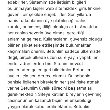
edebilirler. Sistemimizde iletişim bilgileri
bulunmayan kişiler web sitemizdeki giriş linkine
güvenli bir şekilde erişebilirler. Son yıllarda
bahis tutkunlarının üye olabileceği bahis
kuruluşlarının çeşitliliği oldukça arttı. Ancak bu
her casino severin üye olması gerektiği
anlamına gelmez. Kullanıcıların, güvensiz olduğu
bilinen şirketlerle etkileşimde bulunmaktan
kaçınmaları önerilir. Betunlim sadece ülkemizde
değil, birçok ülkede uzun süre yayın yapabilen
ender adreslerden biri. Sitenin mevcut
üyelerinden gelen geri bildirimler Betunlim
üyeleri için son derece olumlu. Bu sebeple
bahisle ilgilenen bireylerin her şeyi riske atmak
yerine Betunlim üyelik sürecini başlatmaları
gerekmektedir. Siteye katılan bireylerin çevrimiçi
casinonun en kazançlı biçimine erişebildiği
yaygın olarak kabul edilmektedir. Betunlim