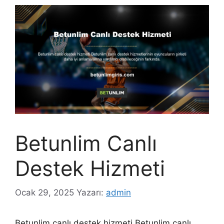
Betunlim Canlı
Destek Hizmeti
Ocak 29, 2025
Yazarı:
admin
Betunlim canlı destek hizmeti Betunlim canlı