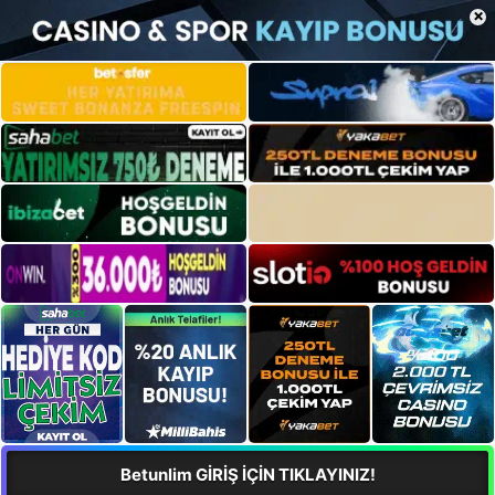
×
Betunlim GİRİŞ İÇİN TIKLAYINIZ!