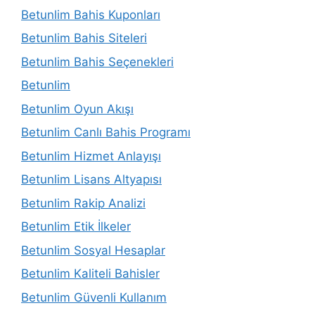
Betunlim Bahis Kuponları
Betunlim Bahis Siteleri
Betunlim Bahis Seçenekleri
Betunlim
Betunlim Oyun Akışı
Betunlim Canlı Bahis Programı
Betunlim Hizmet Anlayışı
Betunlim Lisans Altyapısı
Betunlim Rakip Analizi
Betunlim Etik İlkeler
Betunlim Sosyal Hesaplar
Betunlim Kaliteli Bahisler
Betunlim Güvenli Kullanım