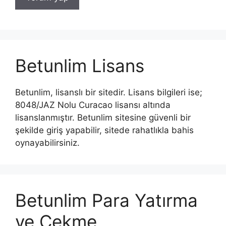
Betunlim Lisans
Betunlim, lisanslı bir sitedir. Lisans bilgileri ise;
8048/JAZ Nolu Curacao lisansı altında
lisanslanmıştır. Betunlim sitesine güvenli bir
şekilde giriş yapabilir, sitede rahatlıkla bahis
oynayabilirsiniz.
Betunlim Para Yatırma
ve Çekme