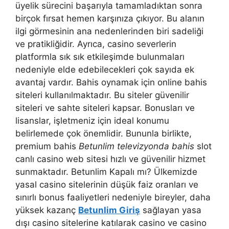
üyelik sürecini başarıyla tamamladıktan sonra
birçok fırsat hemen karşınıza çıkıyor. Bu alanın
ilgi görmesinin ana nedenlerinden biri sadeliği
ve pratikliğidir. Ayrıca, casino severlerin
platformla sık sık etkileşimde bulunmaları
nedeniyle elde edebilecekleri çok sayıda ek
avantaj vardır. Bahis oynamak için online bahis
siteleri kullanılmaktadır. Bu siteler güvenilir
siteleri ve sahte siteleri kapsar. Bonusları ve
lisanslar, işletmeniz için ideal konumu
belirlemede çok önemlidir. Bununla birlikte,
premium bahis
Betunlim televizyonda bahis
slot
canlı casino web sitesi hızlı ve güvenilir hizmet
sunmaktadır. Betunlim Kapalı mı? Ülkemizde
yasal casino sitelerinin düşük faiz oranları ve
sınırlı bonus faaliyetleri nedeniyle bireyler, daha
yüksek kazanç
Betunlim Giriş
sağlayan yasa
dışı casino sitelerine katılarak casino ve casino