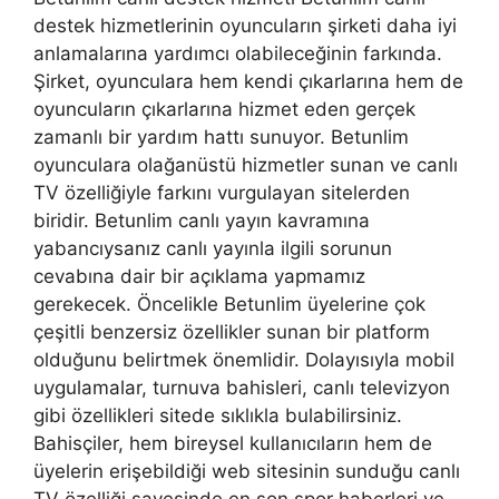
destek hizmetlerinin oyuncuların şirketi daha iyi
anlamalarına yardımcı olabileceğinin farkında.
Şirket, oyunculara hem kendi çıkarlarına hem de
oyuncuların çıkarlarına hizmet eden gerçek
zamanlı bir yardım hattı sunuyor. Betunlim
oyunculara olağanüstü hizmetler sunan ve canlı
TV özelliğiyle farkını vurgulayan sitelerden
biridir. Betunlim canlı yayın kavramına
yabancıysanız canlı yayınla ilgili sorunun
cevabına dair bir açıklama yapmamız
gerekecek. Öncelikle Betunlim üyelerine çok
çeşitli benzersiz özellikler sunan bir platform
olduğunu belirtmek önemlidir. Dolayısıyla mobil
uygulamalar, turnuva bahisleri, canlı televizyon
gibi özellikleri sitede sıklıkla bulabilirsiniz.
Bahisçiler, hem bireysel kullanıcıların hem de
üyelerin erişebildiği web sitesinin sunduğu canlı