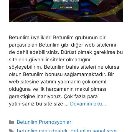
Betunlim üyelikleri Betunlim grubunun bir
parçası olan Betunlim gibi diğer web sitelerini
de dahil edebilirsiniz. Dürüst olmak gerekirse bu
sitelerin güvenilir siteler olmadığını
söyleyebilirim. Betunlim bahis siteleri ne olursa
olsun Betunlim bonusu sağlamamaktadır. Bir
web sitesine yatırım yapmanın çok önemli
olduğuna ve ilk harcamanın makul olması
gerektiğine inanıyoruz. Çok fazla para
yatırırsanız bu site size …
Devamını oku…
Kategoriler
Betunlim Promosyonlar
Etiketler
betunlim canli destek
,
betunlim sanal spor