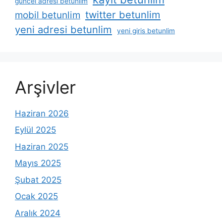
güncel adresi betunlim
twitter betunlim
mobil betunlim
yeni adresi betunlim
yeni giris betunlim
Arşivler
Haziran 2026
Eylül 2025
Haziran 2025
Mayıs 2025
Şubat 2025
Ocak 2025
Aralık 2024