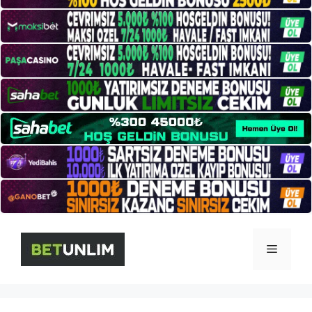
İçeriğe
atla
Menü