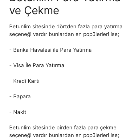
ve Çekme
Betunlim sitesinde dörtden fazla para yatırma
seçeneği vardır bunlardan en popülerleri ise;
- Banka Havalesi ile Para Yatırma
- Visa İle Para Yatırma
- Kredi Kartı
- Papara
- Nakit
Betunlim sitesinde birden fazla para çekme
seçeneği vardır bunlardan en popülerleri ise;