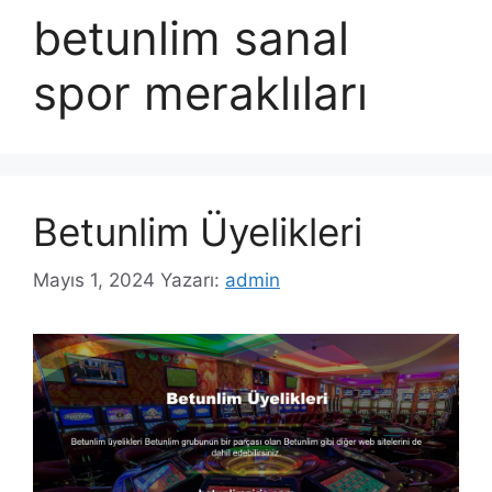
betunlim sanal
spor meraklıları
Betunlim Üyelikleri
Mayıs 1, 2024
Yazarı:
admin