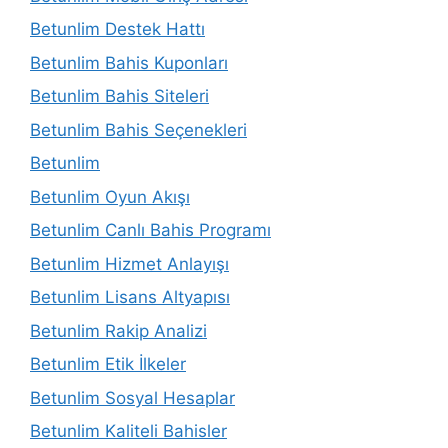
Betunlim Destek Hattı
Betunlim Bahis Kuponları
Betunlim Bahis Siteleri
Betunlim Bahis Seçenekleri
Betunlim
Betunlim Oyun Akışı
Betunlim Canlı Bahis Programı
Betunlim Hizmet Anlayışı
Betunlim Lisans Altyapısı
Betunlim Rakip Analizi
Betunlim Etik İlkeler
Betunlim Sosyal Hesaplar
Betunlim Kaliteli Bahisler