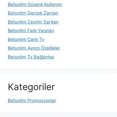
Betunlim Güvenli Kullanım
Betunlim Gerçek Zaman
Betunlim Çevrim Şartları
Betunlim Fark Yaratan
Betunlim Canlı Tv
Betunlim Ayırıcı Özellikler
Betunlim Tv Bağlantısı
Kategoriler
Betunlim Promosyonlar