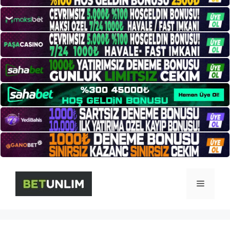
İçeriğe
atla
Menü