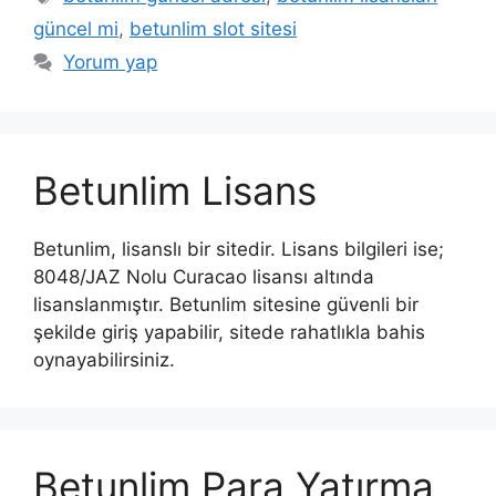
güncel mi
,
betunlim slot sitesi
Yorum yap
Betunlim Lisans
Betunlim, lisanslı bir sitedir. Lisans bilgileri ise;
8048/JAZ Nolu Curacao lisansı altında
lisanslanmıştır. Betunlim sitesine güvenli bir
şekilde giriş yapabilir, sitede rahatlıkla bahis
oynayabilirsiniz.
Betunlim Para Yatırma