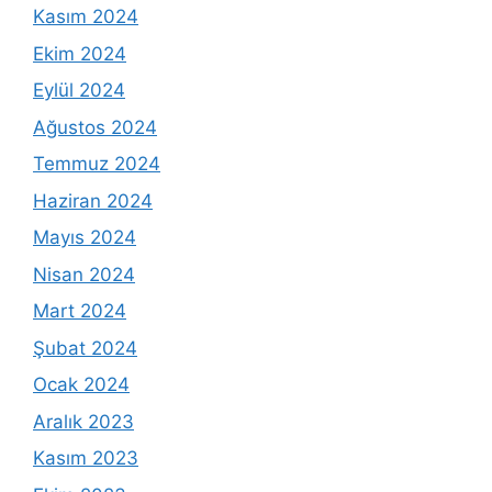
Kasım 2024
Ekim 2024
Eylül 2024
Ağustos 2024
Temmuz 2024
Haziran 2024
Mayıs 2024
Nisan 2024
Mart 2024
Şubat 2024
Ocak 2024
Aralık 2023
Kasım 2023