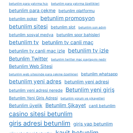
betunlim para yatırma hızı
betunlim para yatırma özellikleri
betunlim para çekme
betunlim platformu
betunlim promosyon
betunlim poker
betunlim sitesi
betunlim slot
betunlim son adım
betunlim sosyal medya
betunlim spor bahisleri
betunlim tv
betunlim tv canli maç
betunlim tv izle
betunlim tv canli maç izle
Betunlim Twitter
betunlim twitter maç paylaşımı nedir
Betunlim Web Sitesi
betunlim whatsapp
betunlim web sitesinde para çekme özellikleri
betunlim yeni adres
betunlim yeni adresi
Betunlim yeni giriş
betunlim yeni adresi nerede
Betunlim Yeni Giriş Adresi
betunlim yorum ve şikayetleri
Betunlim Şikayet
Betunlim üyelik
canli betunlim
casino sitesi betunlim
giris adresi betunlim
giris yap betunlim
kayit betunlim