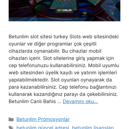
Betunlim slot sitesi turkey Slots web sitesindeki
oyunlar ve diğer programlar çok çeşitli
cihazlarda oynanabilir. Bu cihazlar mobil
cihazları içerir. Slot sitelerine giriş yapmak için
cep telefonunuzu kullanabilirsiniz. Mobil uyumlu
web sitesinden üyelik kaydı ve yatırım işlemleri
yapılabilmektedir. Slot oyunları oynayarak da
para kazanabilirsiniz. Cep telefonu bağlantınızı
kullanarak kazandığınız parayı da çekebilirsiniz.
Betunlim Canlı Bahis …
Devamını oku…
Kategoriler
Betunlim Promosyonlar
Etiketler
betunlim güncel adresi
,
betunlim lisansları