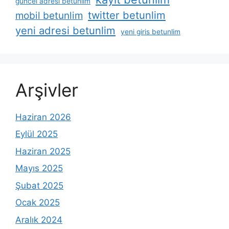
güncel adresi betunlim
twitter betunlim
mobil betunlim
yeni adresi betunlim
yeni giris betunlim
Arşivler
Haziran 2026
Eylül 2025
Haziran 2025
Mayıs 2025
Şubat 2025
Ocak 2025
Aralık 2024