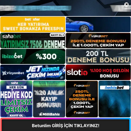
×
Betunlim GİRİŞ İÇİN TIKLAYINIZ!