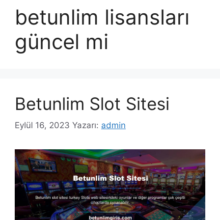
betunlim lisansları
güncel mi
Betunlim Slot Sitesi
Eylül 16, 2023
Yazarı:
admin