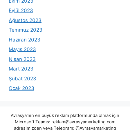
Ekim 2023
Eylül 2023
Ağustos 2023
Temmuz 2023
Haziran 2023
Mayıs 2023
Nisan 2023
Mart 2023
Şubat 2023
Ocak 2023
Avrasya'nın en büyük reklam platformunda olmak için
Microsoft Teams:
reklam@avrasyamarketing.com
adresimizden veya Telegram: @Avrasyamarketing