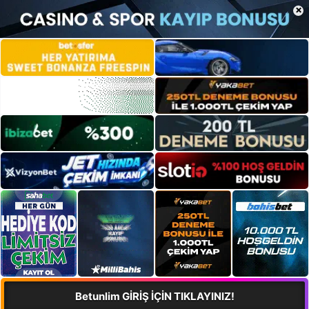
×
Betunlim GİRİŞ İÇİN TIKLAYINIZ!