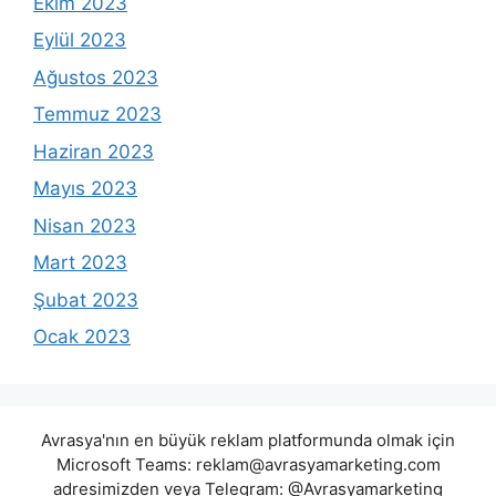
Ekim 2023
Eylül 2023
Ağustos 2023
Temmuz 2023
Haziran 2023
Mayıs 2023
Nisan 2023
Mart 2023
Şubat 2023
Ocak 2023
Avrasya'nın en büyük reklam platformunda olmak için
Microsoft Teams:
reklam@avrasyamarketing.com
adresimizden veya Telegram: @Avrasyamarketing