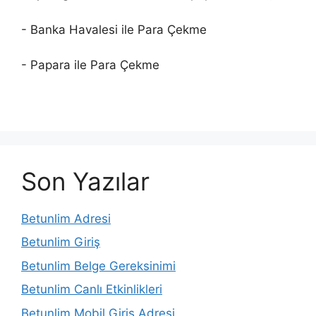
- Banka Havalesi ile Para Çekme
- Papara ile Para Çekme
Son Yazılar
Betunlim Adresi
Betunlim Giriş
Betunlim Belge Gereksinimi
Betunlim Canlı Etkinlikleri
Betunlim Mobil Giriş Adresi