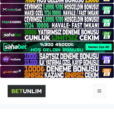
İçeriğe
atla
Menü