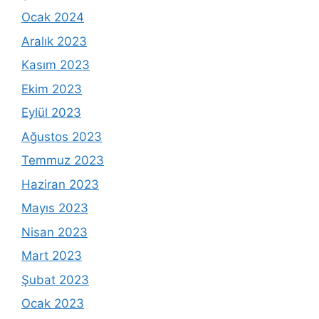
Ocak 2024
Aralık 2023
Kasım 2023
Ekim 2023
Eylül 2023
Ağustos 2023
Temmuz 2023
Haziran 2023
Mayıs 2023
Nisan 2023
Mart 2023
Şubat 2023
Ocak 2023