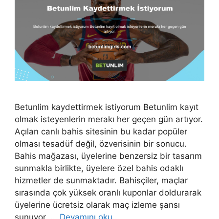
Betunlim kaydettirmek istiyorum Betunlim kayıt
olmak isteyenlerin merakı her geçen gün artıyor.
Açılan canlı bahis sitesinin bu kadar popüler
olması tesadüf değil, özverisinin bir sonucu.
Bahis mağazası, üyelerine benzersiz bir tasarım
sunmakla birlikte, üyelere özel bahis odaklı
hizmetler de sunmaktadır. Bahisçiler, maçlar
sırasında çok yüksek oranlı kuponlar doldurarak
üyelerine ücretsiz olarak maç izleme şansı
sunuyor. …
Devamını oku…