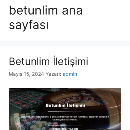
betunlim ana
sayfası
Betunlim İletişimi
Mayıs 15, 2024
Yazarı:
admin