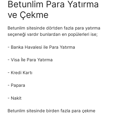
Betunlim Para Yatırma
ve Çekme
Betunlim sitesinde dörtden fazla para yatırma
seçeneği vardır bunlardan en popülerleri ise;
- Banka Havalesi ile Para Yatırma
- Visa İle Para Yatırma
- Kredi Kartı
- Papara
- Nakit
Betunlim sitesinde birden fazla para çekme