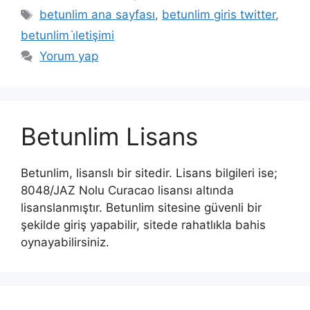
Etiketler
betunlim ana sayfası
,
betunlim giris twitter
,
betunlim i̇letişimi
Yorum yap
Betunlim Lisans
Betunlim, lisanslı bir sitedir. Lisans bilgileri ise;
8048/JAZ Nolu Curacao lisansı altında
lisanslanmıştır. Betunlim sitesine güvenli bir
şekilde giriş yapabilir, sitede rahatlıkla bahis
oynayabilirsiniz.