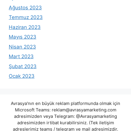
Ağustos 2023
Temmuz 2023
Haziran 2023
Mayıs 2023
Nisan 2023
Mart 2023
Şubat 2023
Ocak 2023
Avrasya'nın en büyük reklam platformunda olmak için
Microsoft Teams:
reklam@avrasyamarketing.com
adresimizden veya Telegram: @Avrasyamarketing
adresimizden irtibat kurabilirsiniz. (Tek iletişim
adreslerimiz teams / telegram ve mail adresimizdir.