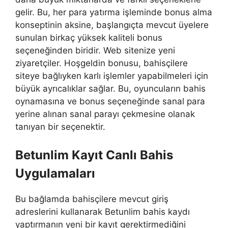
gelir. Bu, her para yatırma işleminde bonus alma
konseptinin aksine, başlangıçta mevcut üyelere
sunulan birkaç yüksek kaliteli bonus
seçeneğinden biridir. Web sitenize yeni
ziyaretçiler. Hoşgeldin bonusu, bahisçilere
siteye bağlıyken karlı işlemler yapabilmeleri için
büyük ayrıcalıklar sağlar. Bu, oyuncuların bahis
oynamasına ve bonus seçeneğinde sanal para
yerine alınan sanal parayı çekmesine olanak
tanıyan bir seçenektir.
Betunlim Kayıt Canlı Bahis
Uygulamaları
Bu bağlamda bahisçilere mevcut giriş
adreslerini kullanarak Betunlim bahis kaydı
yaptırmanın yeni bir kayıt gerektirmediğini