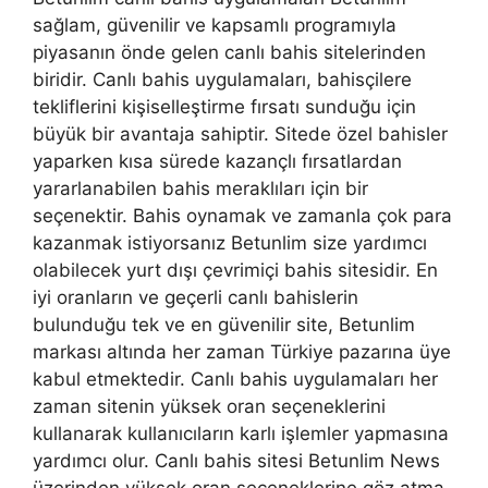
sağlam, güvenilir ve kapsamlı programıyla
piyasanın önde gelen canlı bahis sitelerinden
biridir. Canlı bahis uygulamaları, bahisçilere
tekliflerini kişiselleştirme fırsatı sunduğu için
büyük bir avantaja sahiptir. Sitede özel bahisler
yaparken kısa sürede kazançlı fırsatlardan
yararlanabilen bahis meraklıları için bir
seçenektir. Bahis oynamak ve zamanla çok para
kazanmak istiyorsanız Betunlim size yardımcı
olabilecek yurt dışı çevrimiçi bahis sitesidir. En
iyi oranların ve geçerli canlı bahislerin
bulunduğu tek ve en güvenilir site, Betunlim
markası altında her zaman Türkiye pazarına üye
kabul etmektedir. Canlı bahis uygulamaları her
zaman sitenin yüksek oran seçeneklerini
kullanarak kullanıcıların karlı işlemler yapmasına
yardımcı olur. Canlı bahis sitesi Betunlim News