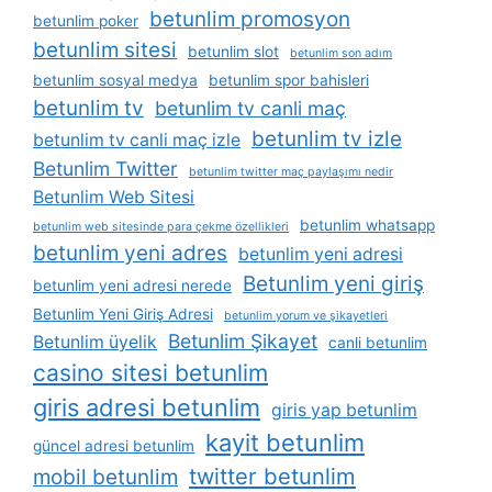
betunlim promosyon
betunlim poker
betunlim sitesi
betunlim slot
betunlim son adım
betunlim sosyal medya
betunlim spor bahisleri
betunlim tv
betunlim tv canli maç
betunlim tv izle
betunlim tv canli maç izle
Betunlim Twitter
betunlim twitter maç paylaşımı nedir
Betunlim Web Sitesi
betunlim whatsapp
betunlim web sitesinde para çekme özellikleri
betunlim yeni adres
betunlim yeni adresi
Betunlim yeni giriş
betunlim yeni adresi nerede
Betunlim Yeni Giriş Adresi
betunlim yorum ve şikayetleri
Betunlim Şikayet
Betunlim üyelik
canli betunlim
casino sitesi betunlim
giris adresi betunlim
giris yap betunlim
kayit betunlim
güncel adresi betunlim
twitter betunlim
mobil betunlim