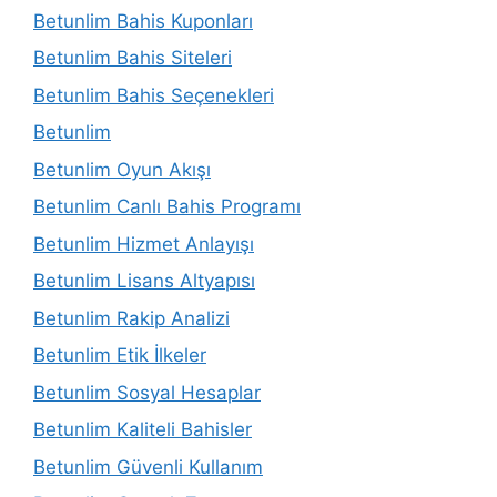
Betunlim Bahis Kuponları
Betunlim Bahis Siteleri
Betunlim Bahis Seçenekleri
Betunlim
Betunlim Oyun Akışı
Betunlim Canlı Bahis Programı
Betunlim Hizmet Anlayışı
Betunlim Lisans Altyapısı
Betunlim Rakip Analizi
Betunlim Etik İlkeler
Betunlim Sosyal Hesaplar
Betunlim Kaliteli Bahisler
Betunlim Güvenli Kullanım