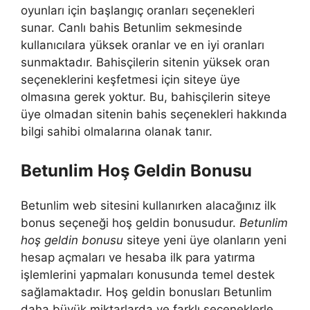
oyunları için başlangıç ​​oranları seçenekleri
sunar. Canlı bahis Betunlim sekmesinde
kullanıcılara yüksek oranlar ve en iyi oranları
sunmaktadır. Bahisçilerin sitenin yüksek oran
seçeneklerini keşfetmesi için siteye üye
olmasına gerek yoktur. Bu, bahisçilerin siteye
üye olmadan sitenin bahis seçenekleri hakkında
bilgi sahibi olmalarına olanak tanır.
Betunlim Hoş Geldin Bonusu
Betunlim web sitesini kullanırken alacağınız ilk
bonus seçeneği hoş geldin bonusudur.
Betunlim
hoş geldin bonusu
siteye yeni üye olanların yeni
hesap açmaları ve hesaba ilk para yatırma
işlemlerini yapmaları konusunda temel destek
sağlamaktadır. Hoş geldin bonusları Betunlim
daha büyük miktarlarda ve farklı seçeneklerle