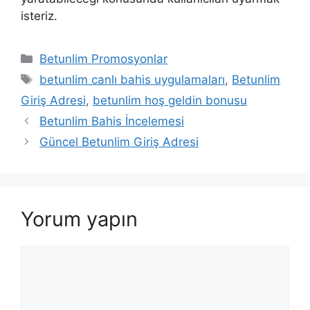
isteriz.
Kategoriler
Betunlim Promosyonlar
Etiketler
betunlim canlı bahis uygulamaları
,
Betunlim
Giriş Adresi
,
betunlim hoş geldin bonusu
Betunlim Bahis İncelemesi
Güncel Betunlim Giriş Adresi
Yorum yapın
Yorum