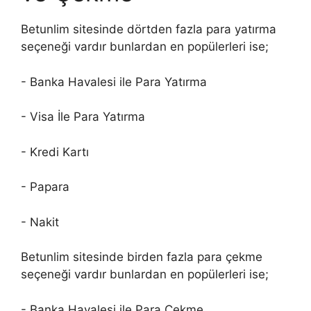
Betunlim sitesinde dörtden fazla para yatırma
seçeneği vardır bunlardan en popülerleri ise;
- Banka Havalesi ile Para Yatırma
- Visa İle Para Yatırma
- Kredi Kartı
- Papara
- Nakit
Betunlim sitesinde birden fazla para çekme
seçeneği vardır bunlardan en popülerleri ise;
- Banka Havalesi ile Para Çekme