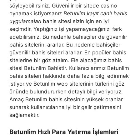
söyleyebilirsiniz. Güvenilir bir sitede casino
oynamak istiyorsanız
Betunlim kayıt canlı bahis
uygulamaları
bahis sitesi sizin için en iyi
seçimdir. Yaptığınız işi yapamayacağınızı fark
edebilirsiniz. Bu nedenle bahisçiler de güvenilir
bahis sitelerini ararlar. Bu nedenle bahisçiler
güvenilir bahis siteleri ararlar. En popüler bahis
sitelerine bir göz atalım. Ele alacağımız bahis
sitesi Betunlim Bahistir. Kullanıcılarımız Betunlim
bahis siteleri hakkında daha fazla bilgi edinmek
istiyor ve Betunlim web sitelerinin türlerini göz
önünde bulundururken detaylı bilgi veriyoruz.
Amaç Betunlim bahis sitesinin yüksek oranlar
sunarak kullanıcılarına iyi bir gelir getirmesini
sağlamaktır.
Betunlim Hızlı Para Yatırma İşlemleri