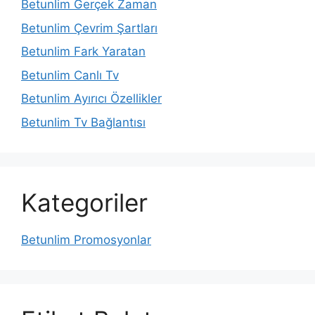
Betunlim Gerçek Zaman
Betunlim Çevrim Şartları
Betunlim Fark Yaratan
Betunlim Canlı Tv
Betunlim Ayırıcı Özellikler
Betunlim Tv Bağlantısı
Kategoriler
Betunlim Promosyonlar