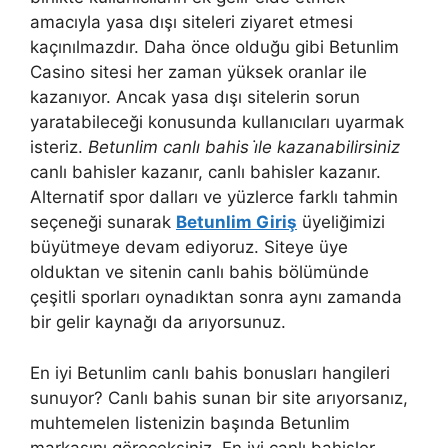
amacıyla yasa dışı siteleri ziyaret etmesi
kaçınılmazdır. Daha önce olduğu gibi Betunlim
Casino sitesi her zaman yüksek oranlar ile
kazanıyor. Ancak yasa dışı sitelerin sorun
yaratabileceği konusunda kullanıcıları uyarmak
isteriz.
Betunlim canlı bahis i̇le kazanabilirsiniz
canlı bahisler kazanır, canlı bahisler kazanır.
Alternatif spor dalları ve yüzlerce farklı tahmin
seçeneği sunarak
Betunlim Giriş
üyeliğimizi
büyütmeye devam ediyoruz. Siteye üye
olduktan ve sitenin canlı bahis bölümünde
çeşitli sporları oynadıktan sonra aynı zamanda
bir gelir kaynağı da arıyorsunuz.
En iyi Betunlim canlı bahis bonusları hangileri
sunuyor? Canlı bahis sunan bir site arıyorsanız,
muhtemelen listenizin başında Betunlim
markasını göreceksiniz. En iyi canlı bahisler